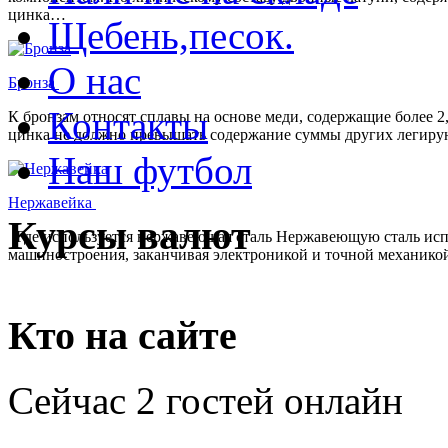
цинка…
Щебень,песок.
О нас
Бронза
Контакты
К бронзам относят сплавы на основе меди, содержащие более 
цинка не должно превышать содержание суммы других легирую
Наш футбол
Нержавейка
Курсы валют
Где используется нержавеющая сталь Нержавеющую сталь испол
машиностроения, заканчивая электроникой и точной механико
Кто на сайте
Сейчас 2 гостей онлайн