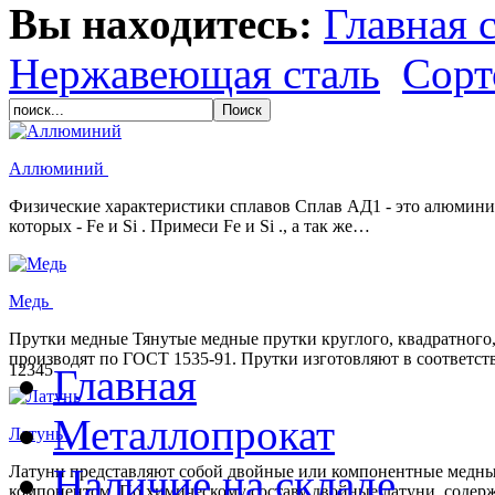
Вы находитесь:
Главная 
Нержавеющая сталь
Сорт
Аллюминий
Физические характеристики сплавов Сплав АД1 - это алюмини
которых - Fe и Si . Примеси Fe и Si ., а так же…
Медь
Прутки медные Тянутые медные прутки круглого, квадратного,
производят по ГОСТ 1535-91. Прутки изготовляют в соответст
1
2
3
4
5
Главная
Металлопрокат
Латунь
Наличие на складе
Латуни представляют собой двойные или компонентные медны
компонентом. По химическому составу двойные латуни, содерж