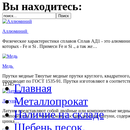
Вы находитесь:
Аллюминий
Физические характеристики сплавов Сплав АД1 - это алюмини
которых - Fe и Si . Примеси Fe и Si ., а так же…
Медь
Прутки медные Тянутые медные прутки круглого, квадратного,
производят по ГОСТ 1535-91. Прутки изготовляют в соответст
1
2
3
4
5
Главная
Металлопрокат
Латунь
Наличие на складе
Латуни представляют собой двойные или компонентные медны
компонентом. По химическому составу двойные латуни, содерж
цинка…
Щебень,песок.