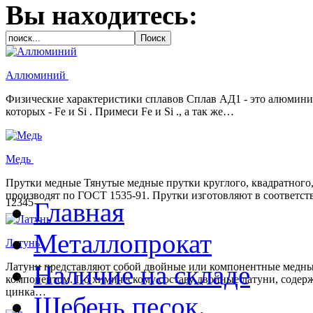
Вы находитесь:
Аллюминий
Физические характеристики сплавов Сплав АД1 - это алюмини
которых - Fe и Si . Примеси Fe и Si ., а так же…
Медь
Прутки медные Тянутые медные прутки круглого, квадратного,
производят по ГОСТ 1535-91. Прутки изготовляют в соответст
1
2
3
4
5
Главная
Металлопрокат
Латунь
Наличие на складе
Латуни представляют собой двойные или компонентные медны
компонентом. По химическому составу двойные латуни, содерж
цинка…
Щебень,песок.