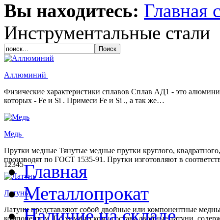
Вы находитесь:
Главная 
Инструментальные стали
Аллюминий
Физические характеристики сплавов Сплав АД1 - это алюмини
которых - Fe и Si . Примеси Fe и Si ., а так же…
Медь
Прутки медные Тянутые медные прутки круглого, квадратного,
производят по ГОСТ 1535-91. Прутки изготовляют в соответст
1
2
3
4
5
Главная
Металлопрокат
Латунь
Наличие на складе
Латуни представляют собой двойные или компонентные медны
компонентом. По химическому составу двойные латуни, содерж