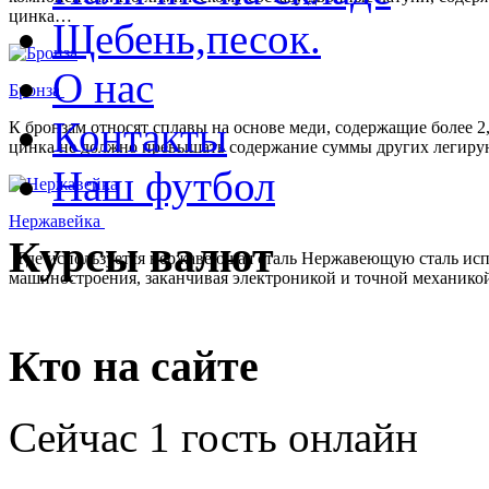
цинка…
Щебень,песок.
О нас
Бронза
Контакты
К бронзам относят сплавы на основе меди, содержащие более 
цинка не должно превышать содержание суммы других легирую
Наш футбол
Нержавейка
Курсы валют
Где используется нержавеющая сталь Нержавеющую сталь испол
машиностроения, заканчивая электроникой и точной механико
Кто на сайте
Сейчас 1 гость онлайн