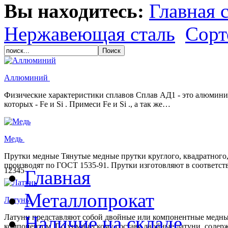
Вы находитесь:
Главная 
Нержавеющая сталь
Сорт
Аллюминий
Физические характеристики сплавов Сплав АД1 - это алюмини
которых - Fe и Si . Примеси Fe и Si ., а так же…
Медь
Прутки медные Тянутые медные прутки круглого, квадратного,
производят по ГОСТ 1535-91. Прутки изготовляют в соответст
1
2
3
4
5
Главная
Металлопрокат
Латунь
Наличие на складе
Латуни представляют собой двойные или компонентные медны
компонентом. По химическому составу двойные латуни, содерж