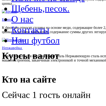
цинка…
Щебень,песок.
О нас
Бронза
Контакты
К бронзам относят сплавы на основе меди, содержащие более 
цинка не должно превышать содержание суммы других легирую
Наш футбол
Нержавейка
Курсы валют
Где используется нержавеющая сталь Нержавеющую сталь испол
машиностроения, заканчивая электроникой и точной механико
Кто на сайте
Сейчас 1 гость онлайн