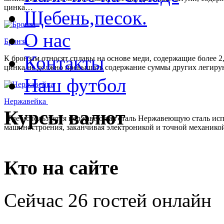
цинка…
Щебень,песок.
О нас
Бронза
Контакты
К бронзам относят сплавы на основе меди, содержащие более 
цинка не должно превышать содержание суммы других легирую
Наш футбол
Нержавейка
Курсы валют
Где используется нержавеющая сталь Нержавеющую сталь испол
машиностроения, заканчивая электроникой и точной механико
Кто на сайте
Сейчас 26 гостей онлайн