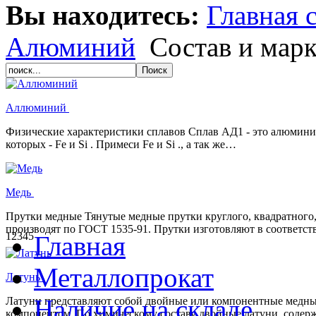
Вы находитесь:
Главная 
Алюминий
Состав и мар
Аллюминий
Физические характеристики сплавов Сплав АД1 - это алюмини
которых - Fe и Si . Примеси Fe и Si ., а так же…
Медь
Прутки медные Тянутые медные прутки круглого, квадратного,
производят по ГОСТ 1535-91. Прутки изготовляют в соответст
1
2
3
4
5
Главная
Металлопрокат
Латунь
Наличие на складе
Латуни представляют собой двойные или компонентные медны
компонентом. По химическому составу двойные латуни, содерж