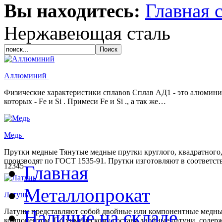
Вы находитесь:
Главная 
Нержавеющая сталь
Аллюминий
Физические характеристики сплавов Сплав АД1 - это алюмини
которых - Fe и Si . Примеси Fe и Si ., а так же…
Медь
Прутки медные Тянутые медные прутки круглого, квадратного,
производят по ГОСТ 1535-91. Прутки изготовляют в соответст
1
2
3
4
5
Главная
Металлопрокат
Латунь
Наличие на складе
Латуни представляют собой двойные или компонентные медны
компонентом. По химическому составу двойные латуни, содерж