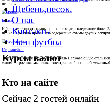
цинка…
Щебень,песок.
О нас
Бронза
Контакты
К бронзам относят сплавы на основе меди, содержащие более 
цинка не должно превышать содержание суммы других легирую
Наш футбол
Нержавейка
Курсы валют
Где используется нержавеющая сталь Нержавеющую сталь испол
машиностроения, заканчивая электроникой и точной механико
Кто на сайте
Сейчас 2 гостей онлайн