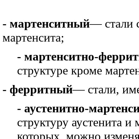
-
мартенситный
— стали 
мартенсита;
-
мартенситно-ферри
структуре кроме мартен
-
ферритный
— стали, им
-
аустенитно-мартенс
структуру аустенита и 
которых можно изменя